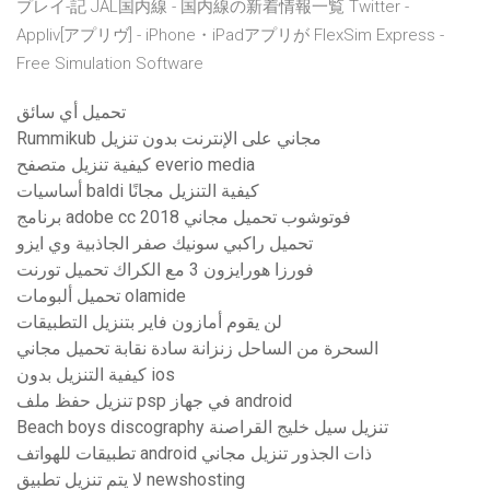
プレイ-記 JAL国内線 - 国内線の新着情報一覧 Twitter -
Appliv[アプリヴ] - iPhone・iPadアプリが FlexSim Express -
Free Simulation Software
تحميل أي سائق
Rummikub مجاني على الإنترنت بدون تنزيل
كيفية تنزيل متصفح everio media
أساسيات baldi كيفية التنزيل مجانًا
برنامج adobe cc 2018 فوتوشوب تحميل مجاني
تحميل راكبي سونيك صفر الجاذبية وي ايزو
فورزا هورايزون 3 مع الكراك تحميل تورنت
تحميل ألبومات olamide
لن يقوم أمازون فاير بتنزيل التطبيقات
السحرة من الساحل زنزانة سادة نقابة تحميل مجاني
كيفية التنزيل بدون ios
تنزيل حفظ ملف psp في جهاز android
Beach boys discography تنزيل سيل خليج القراصنة
تطبيقات للهواتف android ذات الجذور تنزيل مجاني
لا يتم تنزيل تطبيق newshosting