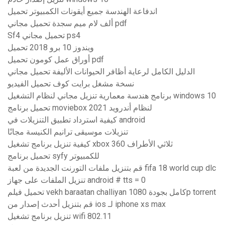
اندفاعة الهندسة جميع أيقونات الكمبيوتر تحميل
ألف لام ميم سجدة تحميل مجاني pdf
Sf4 تحميل مجاني ps4
ويندوز 10 برو 2018 تحميل
أوراق عمل كومون تحميل pdf
الدليل الكامل لرعاية أظافر الحيوانات الأليفة تحميل مجاني
نسخة مشغل برايت كوف تحميل الفيديو
برنامج هندسة معمارية تنزيل مجاني لنظام التشغيل windows 10
تحميل برنامج moviebox لنظام أندرويد 2021
كيفية استرداد تطبيق التنزيلات في android
تنزيلات موسيقى ترانيم الكنيسة مجانًا
كيفية تنزيل برنامج تشغيل xbox 360 ثلاثي الأطراف
تحميل برنامج syfy للكمبيوتر
قم بتنزيل ملفات التورنت الجديدة من لعبة fifa 18 world cup dlc
تنزيل الملفات على جهاز android # tts = 0
تحميل فيلم vekh baraatan challiyan كامل بجودة 1080p torrent
قم بتنزيل أحدث إصدار من ios لـ iphone xs max
تنزيل برنامج تشغيل wifi 802.11