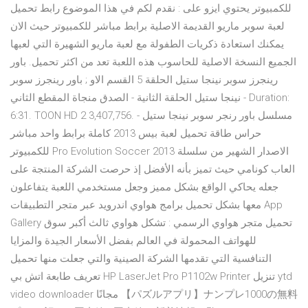
للكمبيوتر يحتوي ايزو على : نقدم لكم في هذا الموضوع رابط تحميل
لعبة سوبر ماريو القديمة الاصلية برابط مباشر للكمبيوتر حيث الان
يمكنك استعادة ذكريات الطفولة مع لعبة ماريو الشهيرة التي لعبها
الجميع النسخة الاصلية للحاسوب هذه اللعبة تعد من اكثر تحميل. باور
رينجرز سوبر نينجا ستيل الحلقة 5 القسم الاو ; باور رينجرز سوبر
نينجا ستيل الحلقة الثانية - الصدق منجاة المقطع الثاني - Duration:
6:31. TOON HD 2 3,407,756. مسلسل باور رنجر سوبر نينجا ستيل -
حراس طاقة تحميل لعبة بيس 2013 كاملة برابط واحد مباشر
للكمبيوتر Pro Evolution Soccer 2013 الاصدار الشهير من سلسلة
العاب كونامي حيث تميز بأنه الأفضل إذ حرصت الشركة المنتجة على
جعله يحاكي الواقع بشكل مميز وجعل مستخدمي اللعبة يتفاعلون
معها بشكل تحميل برامج هواوي اندرويد عبر متجر التطبيقات App
Gallery تحميل متجر هواوي الرسمي : تشكل هواوي ثالث أكبر سوق
للهواتف المحمولة في العالم بفضل الأسعار الجيدة والمزايا
التنافسية التي تقدمها الشركة الصينية والتي جعلت منها تحميل
تعريف طابعة اتش بي HP LaserJet Pro P1102w Printer تنزيل ytd
video downloader مجانًا 【パズルアプリ】ナンプレ1000の無料