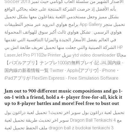
Soccer 2013 الاصدار الشهير من سلسلة العاب كونامي حيث تميز
بأنه الأفضل إذ حرصت الشركة المنتجة على جعله يحاكي الواقع
بشكل مميز وجعل مستخدمي اللعبة يتفاعلون معها بشكل تحميل
برامج هواوي اندرويد عبر متجر التطبيقات App Gallery تحميل متجر
هواوي الرسمي : تشكل هواوي ثالث أكبر سوق للهواتف المحمولة
في العالم بفضل الأسعار الجيدة والمزايا التنافسية التي تقدمها
الشركة الصينية والتي جعلت منها تحميل تعريف طابعة اتش بي HP
LaserJet Pro P1102w Printer تنزيل ytd video downloader مجانًا
【パズルアプリ】ナンプレ1000の無料プレイ-記 JAL国内線 -
国内線の新着情報一覧 Twitter - Appliv[アプリヴ] - iPhone・
iPadアプリが FlexSim Express - Free Simulation Software
Jam out to 900 different music compositions and go 1-
on-1 with a friend, hold a 4- player free-for-all, kick it
up to 8-player battles and more! Feel free to bust out
تحميل لعبة دراغون بول سوبر اخر تحديث1 تحميل لعبة دراغون بول
سوبر اخر تحديث طريقة تحميل لعية Dragon Ball Tenkaichi 4 مع
ملف الحفظ تحميل لعبة dragon ball z budokai tenkaichi 3