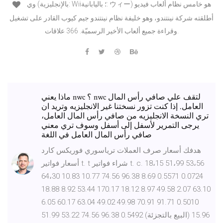
وي (بالإنجليزية: Wii؛ باليابانية: ウィー) هو خامس نظام ألعاب فيديو
أطلقته شركة نينتندو، وهو خليفة نظام نينتندو جيم كيوب القادر على تشغيل
وقراءة جميع ألعاب الأخير الرسميّة. 366 علاقات.
ماذا يعني nwc ؟ nwc لتقف علي صافي رأس المال
العامل. إذا كنت تزور نسختنا غير الانجليزيه وتريد ان
تري النسخة الانجليزيه من صافي رأس المال العامل،
يرجى التمرير لأسفل إلى أسفل وسوف تري معني
صافي رأس المال العامل في اللغة
هدفك أسعار صرف العملات ترياسوري فوريكس كارد
أسعار فواتير t. t شراء فواتير t. c. 18،15 51،99 53،56
64،30 10.83 10.77 74.56 96.38 8.69 0.5571 0.0724
18.88 8.92 53.44 170.17 18.12 8.97 49.58 2.07 63.10
6.05 60.17 63.04 49.02 49.98 70.91 91.71 0.5010
51.99 53.22 74.56 96.38 0.5492 (البيع بالتجزئة) 15.96