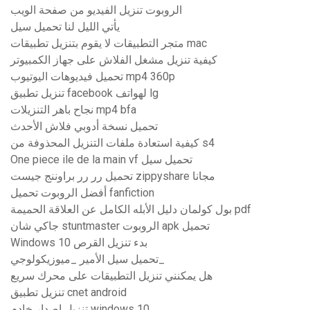
الروبوت تنزيل الفيديو من صفحة الويب
يأتي الليل لنا تحميل سيل
متجر التطبيقات لا يقوم بتنزيل تطبيقات mac
كيفية تنزيل مشغل الفلاش على جهاز الكمبيوتر
تحميل فيديوهات اليوتيوب mp4 360p
تنزيل تطبيق facebook لهواتف lg
نجاح باهر التنزيلات mp4 bfa
تحميل نسخة أدوبي فلاش الأحدث
كيفية استعادة ملفات التنزيل المحذوفة من s4
One piece ile de la main vf تحميل سيل
تحميل رر رر براوننج جيست zippyshare مجانا
أفضل الروبوت تحميل fanfiction
بول كولمان دليل الأبله الكامل عن العلاقة الحميمة pdf
جاكي شان stuntmaster الروبوت apk تحميل
Windows 10 بدء تنزيل القرص
تحميل سيل الأمير _ميوزيكولوجي_
هل يمكنني تنزيل التطبيقات على محرك سريع
تنزيل تطبيق cnet android
تنزيل إصدار خادم windows 10