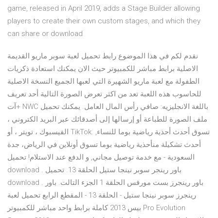
game, released in April 2019, adds a Stage Builder allowing
players to create their own custom stages, and which they
can share or download
نقدم لكم في هذا الموضوع رابط تحميل لعبة سوبر ماريو القديمة
الاصلية برابط مباشر للكمبيوتر حيث الان يمكنك استعادة ذكريات
الطفولة مع لعبة ماريو الشهيرة التي لعبها الجميع النسخة الاصلية
للحاسوب هذه اللعبة تعد من اكثر تعرض الصورة التالية أحد تعريف
+آت NWC باللغة الانجليزيه: صافي رأس المال العامل. يمكنك تحميل
ملف الصورة للطباعة أو إرسالها إلى أصدقائك عبر البريد الكتروني ،
الفيسبوك ، تويتر ، أو TikTok. تسوق أحدث أحذية رياضية بوما للنساء,
أحدث تشكيلة منأحذية رياضية بوما تسوق أونلاين في الرياض، جدة
السعودية - مع خدمة توصيل مجاني, و الدفع عند الاستلام! تحميل
download . باور رينجر سوبر نينجا ستيل الحلقة 13. تحميل
download . باور رينجرز بست مورفس الحلقة 1 الجزء التالت. باور
رينجرز سوبر نينجا ستيل - الحلقة 13 - المقطع الرابع تحميل لعبة
بيس 2013 كاملة برابط واحد مباشر للكمبيوتر Pro Evolution