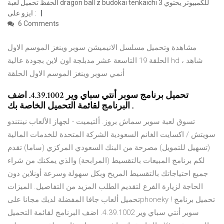
الحفظ تحميل لعبة dragon ball z budokai tenkaichi 3 للكمبيوتر يحتوي
ايزو على :
6 Comments
مشاهدة وتحميل مسلسل الانيميشن سوبر وينغز الموسم الاول
الحلقة 19 التاسعة عشر مدبلجة اون لاين بجودة عالية hd ، شاهد
أنمي سوبر وينغز الموسم الاول الحلقة
تحميل برنامج سوبر أنتي سباي وير 4.39.1002. اضف
البرنامج لقائمة التحميل الخاصة بك .
تسوق لعبة سوبر سماش بروز. ألتيميت - لجهاز الألعاب نينتندو
سويتش / اكسايت الغانم السعودية الشركة المتحدة للخدمات المالية
(تسهيل للتمويل) مصرحة من البنك السعودي المركزي (ساما) تقدم
لكم برنامج المبيعات بالتقسيط (المرابحة) والذي يمكنك من شراء
جميع احتياجاتك بالتقسيط المريح وبكل سهولة وسرعة أونلاين دون
الحاجة لزيارة الفرع لتقديم الطلب المزيد من التفاصيل. الميزات
تحميل ألعاب جافا المفضلة لديك مجانا علىphoneky ! تحميل برنامج
سوبر أنتي سباي وير 4.39.1002. اضف البرنامج لقائمة التحميل