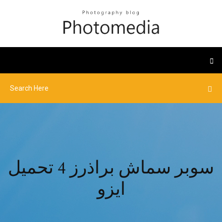
سوبر سماش براذرز 4 تحميل
ايزو